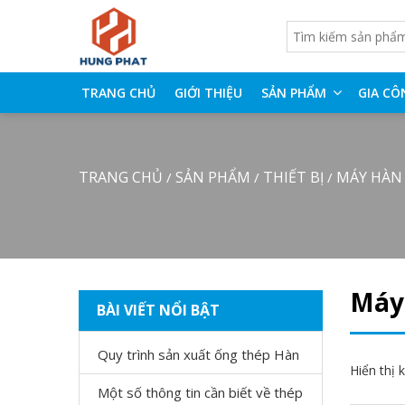
TRANG CHỦ
GIỚI THIỆU
SẢN PHẨM
GIA CÔ
TRANG CHỦ
SẢN PHẨM
THIẾT BỊ
MÁY HÀN
/
/
/
Máy
BÀI VIẾT NỔI BẬT
Quy trình sản xuất ống thép Hàn
Hiển thị 
Một số thông tin cần biết về thép