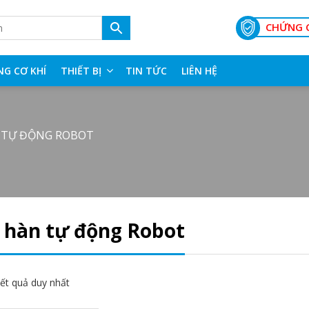
CHỨNG 
NG CƠ KHÍ
THIẾT BỊ
TIN TỨC
LIÊN HỆ
 TỰ ĐỘNG ROBOT
 hàn tự động Robot
kết quả duy nhất