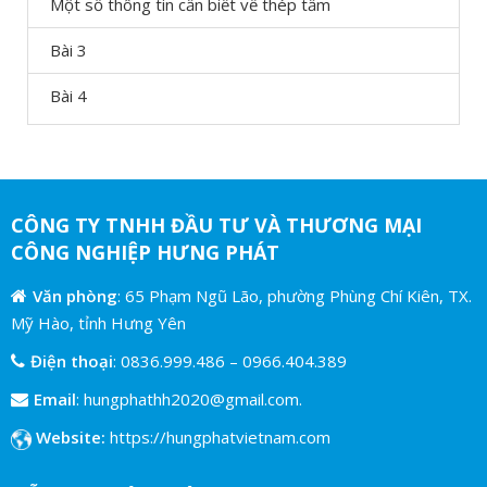
Một số thông tin cần biết về thép tấm
Bài 3
Bài 4
CÔNG TY TNHH ĐẦU TƯ VÀ THƯƠNG MẠI
CÔNG NGHIỆP HƯNG PHÁT
Văn phòng
: 65 Phạm Ngũ Lão, phường Phùng Chí Kiên, TX.
Mỹ Hào, tỉnh Hưng Yên
Điện thoại
:
0836.999.486
–
0966.404.389
Email
:
hungphathh2020@gmail.com.
Website:
https://hungphatvietnam.com