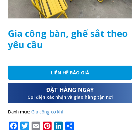
Gia công bàn, ghế sắt theo
yêu cầu
LIÊN HỆ BÁO GIÁ
ĐẶT HÀNG NGAY
Gọi điện xác nhận và giao hàng tận nơi
Danh mục:
Gia công cơ khí
Facebook
Twitter
Email
Pinterest
LinkedIn
Share